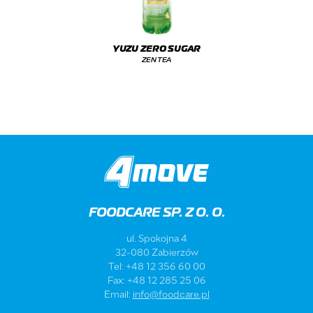
YUZU ZERO SUGAR
ZEN TEA
FOODCARE SP. Z O. O.
ul. Spokojna 4
32-080 Zabierzów
Tel: +48 12 356 60 00
Fax: +48 12 285 25 06
Email:
info@foodcare.pl